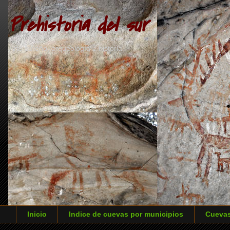
Prehistoria del sur
Arte sureño, arqueología e historia
Inicio
Indice de cuevas por municipios
Cuevas