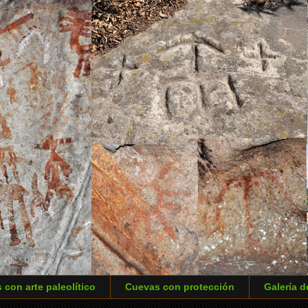
 con arte paleolítico
Cuevas con protección
Galería d