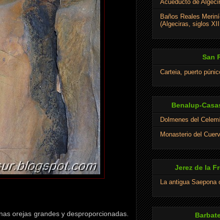
Acueducto de Algeci
Baños Reales Meriní
(Algeciras, siglos XII
San 
Carteia, puerto púni
Benalup-Casas
Dolmenes del Celem
Monasterio del Cuer
Jerez de la F
La antigua Saepona
 unas orejas grandes y desproporcionadas.
Barbate