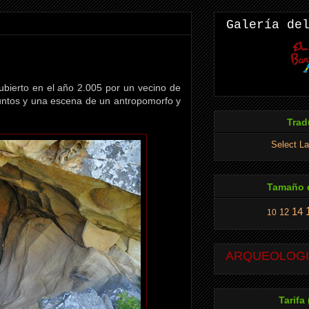
Galería de
ubierto en el año 2.005 por un vecino de
puntos y una escena de un antropomorfo y
Trad
Select L
Tamaño d
14
12
10
ARQUEOLOGIA
Tarifa