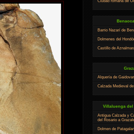
Ciudad romana de Oc
Benaoca
Barrio Nazarí de Be
Dolmenes del Hondó
Castillo de Aznalmar
Graz
Alquería de Gaidovar
Calzada Medieval d
Villaluenga del
Antigua Calzada y C
del Rosario a Graza
Dolmen de Patagalan