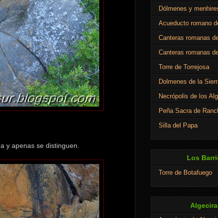
Dólmenes y menhire
Acueducto romano de
Canteras romanas de
Canteras romanas de
Torre de Torrejosa
Dolmenes de la Sierr
Necrópolis de los Al
Peña Sacra de Ranch
Silla del Papa
a y apenas se distinguen.
Los Barri
Torre de Botafuego
Algecira