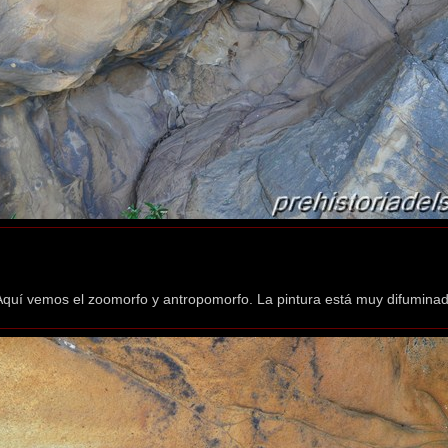
Aquí vemos el zoomorfo y antropomorfo. La pintura está muy difuminad