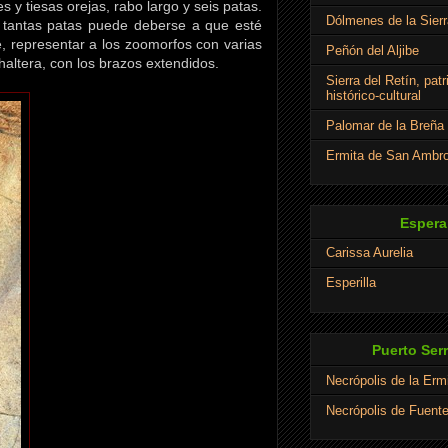
y tiesas orejas, rabo largo y seis patas.
Dólmenes de la Sierr
n tantas patas puede deberse a que esté
e, representar a los zoomorfos con varias
Peñón del Aljibe
haltera, con los brazos extendidos.
Sierra del Retín, pat
histórico-cultural
Palomar de la Breña
Ermita de San Ambro
Espera
Carissa Aurelia
Esperilla
Puerto Ser
Necrópolis de la Erm
Necrópolis de Fuent