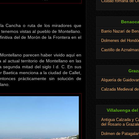
Ciudad romana de Oc
Benaoca
 la Cancha o ruta de los miradores que
Barrio Nazarí de Be
no tenemos vistas al pueblo de Montellano.
initiva del de Morón de la Frontera en el
Dolmenes del Hondó
Castillo de Aznalmar
 Montellano parecen haber vivido aquí en
 al actual territorio de Montellano en las
 la segunda mitad del siglo I d. C. En sus
Graz
r Baetica menciona a la ciudad de Callet,
ntonces prácticamente sin solución de
Alquería de Gaidovar
lano.
Calzada Medieval d
Villaluenga del
Antigua Calzada y C
del Rosario a Graza
Dolmen de Patagalan