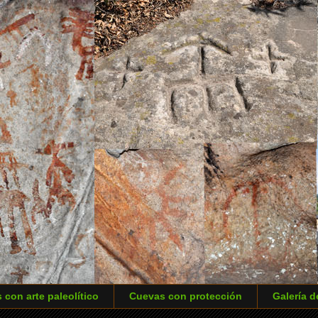
 con arte paleolítico
Cuevas con protección
Galería d