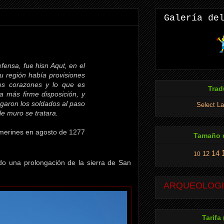
Galería de
efensa, fue hisn Aqut, en el
u región había provisiones
los corazones y lo que es
Trad
la más firme disposición, y
legaron los soldados al paso
Select L
le muro se tratara.
imerines en agosto de 1277
Tamaño d
14
12
10
ando una prolongación de la sierra de San
ARQUEOLOGIA
Tarifa