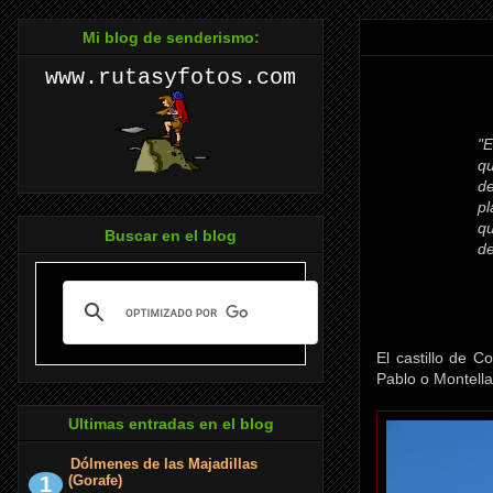
Mi blog de senderismo:
www.rutasyfotos.com
"E
qu
de
pl
qu
Buscar en el blog
de
El castillo de C
Pablo o Montella
Ultimas entradas en el blog
Dólmenes de las Majadillas
(Gorafe)