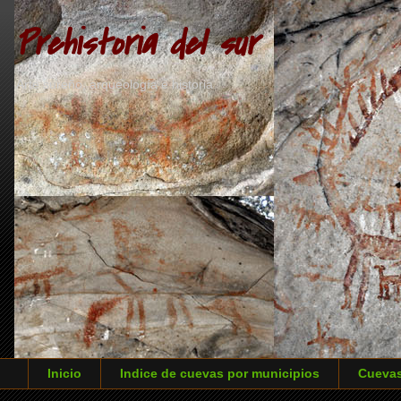
Prehistoria del sur
Arte sureño, arqueología e historia
Inicio
Indice de cuevas por municipios
Cuevas