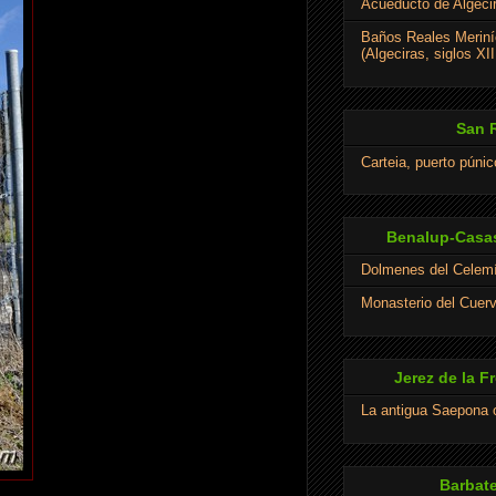
Acueducto de Algeci
Baños Reales Meriní
(Algeciras, siglos XII
San 
Carteia, puerto púni
Benalup-Casas
Dolmenes del Celem
Monasterio del Cuer
Jerez de la F
La antigua Saepona
Barbate