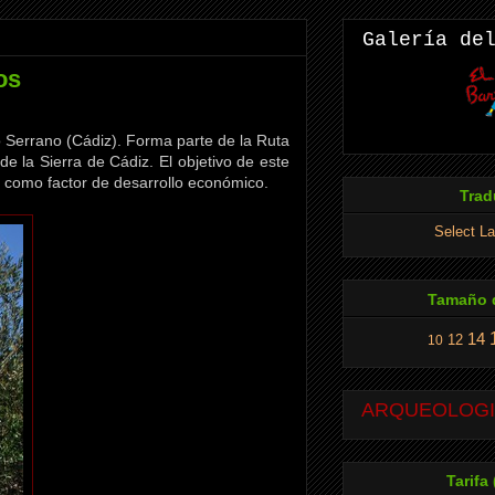
Galería de
os
 Serrano (Cádiz). Forma parte de la Ruta
 la Sierra de Cádiz. El objetivo de este
e como factor de desarrollo económico.
Trad
Select L
Tamaño d
14
12
10
ARQUEOLOGIA
Tarifa