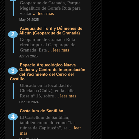
Geoparque de Granada, Parque
Megalítico de Gorafe Ruta para
visitar
... leer mas
May 06 2025
Acequia del Toril y Dólmenes de
Alicún (Geoparque de Granada)
Geoparque de Granada Ruta
circular por el Geoparque de
Granada. Esta
... leer mas
Apr 29 2025
Espacio Arqueológico Nueva
Gadeira y Centro de Interpretación
del Yacimiento del Cerro del
Castillo
Ubicado en la localidad de
Chiclana (Cádiz), en la calle
Rosa nº 13, sobre
... leer mas
Dec 30 2024
Castellum de Santillán
El Castellum de Santillán,
también conocido como “las
ruinas de Capiruzón”, se
... leer
mas