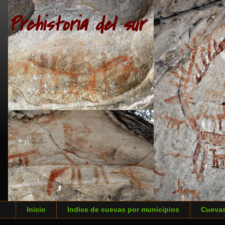
Prehistoria del sur
Arte sureño, arqueología e historia
Inicio
Indice de cuevas por municipios
Cuevas