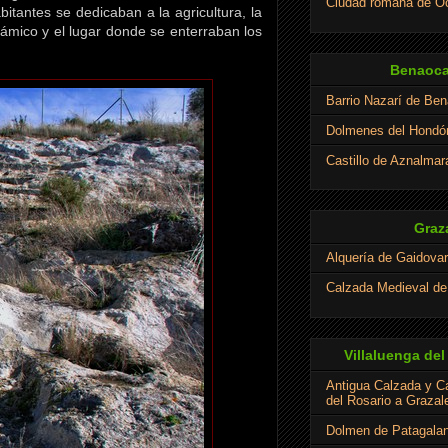
Ciudad romana de Oc
itantes se dedicaban a la agricultura, la
slámico y el lugar donde se enterraban los
Benaoca
Barrio Nazarí de Be
Dolmenes del Hondó
Castillo de Aznalmar
Graz
Alquería de Gaidovar
Calzada Medieval d
Villaluenga del
Antigua Calzada y C
del Rosario a Graza
Dolmen de Patagalan