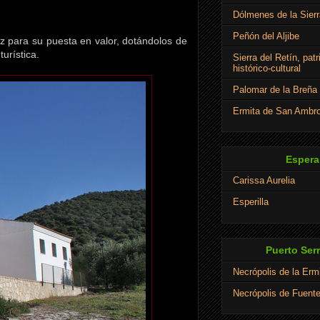
Dólmenes de la Sierr
Peñón del Aljibe
iz para su puesta en valor, dotándolos de
urística.
Sierra del Retín, pat
histórico-cultural
Palomar de la Breña
Ermita de San Ambro
Espera
Carissa Aurelia
Esperilla
Puerto Ser
Necrópolis de la Erm
Necrópolis de Fuent