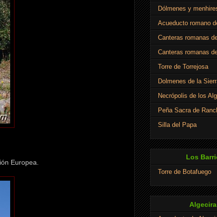
Dólmenes y menhire
Acueducto romano de
Canteras romanas de
Canteras romanas de
Torre de Torrejosa
Dolmenes de la Sierr
Necrópolis de los Al
Peña Sacra de Ranch
Silla del Papa
Los Barri
nión Europea.
Torre de Botafuego
Algecira