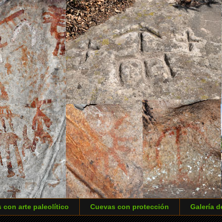
 con arte paleolítico
Cuevas con protección
Galería d