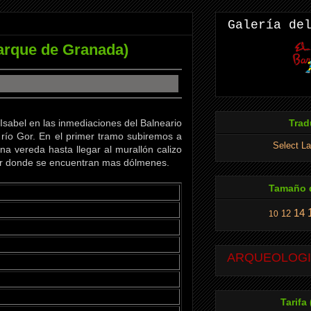
Galería de
parque de Granada)
Isabel en las inmediaciones del Balneario
Trad
l río Gor. En el primer tramo subiremos a
Select L
 vereda hasta llegar al murallón calizo
nar donde se encuentran mas dólmenes.
Tamaño d
14
12
10
ARQUEOLOGIA
Tarifa