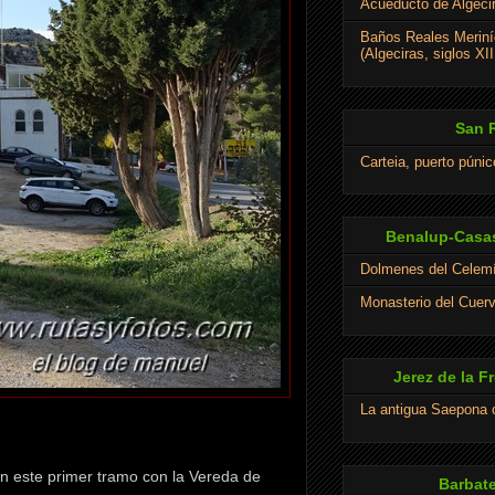
Acueducto de Algeci
Baños Reales Meriní
(Algeciras, siglos XII
San 
Carteia, puerto púni
Benalup-Casas
Dolmenes del Celem
Monasterio del Cuer
Jerez de la F
La antigua Saepona
n este primer tramo con la Vereda de
Barbate