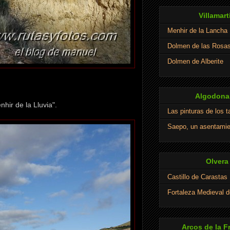
Villamart
Menhir de la Lancha
Dolmen de las Rosa
Dolmen de Alberite
Algodonal
hir de la Lluvia".
Las pinturas de los 
Saepo, un asentamie
Olvera
Castillo de Carastas
Fortaleza Medieval d
Arcos de la F