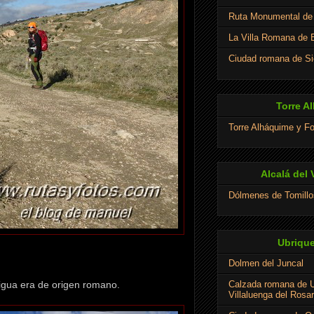
Ruta Monumental de 
La Villa Romana de E
Ciudad romana de Si
Torre A
Torre Alháquime y Fo
Alcalá del 
Dólmenes de Tomillo
Ubrique
Dolmen del Juncal
igua era de origen romano.
Calzada romana de U
Villaluenga del Rosar