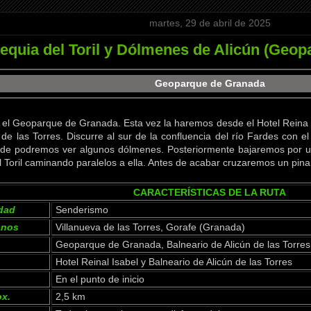
martes, 29 de abril de 2025
equia del Toril y Dólmenes de Alicún (Geo
Geoparque de Granada
r el Geoparque de Granada. Esta vez la haremos desde el Hotel Reina 
 de las Torres. Discurre al sur de la confluencia del río Fardes con e
nde podremos ver algunos dólmenes. Posteriormente bajaremos por una
l Toril caminando paralelos a ella. Antes de acabar cruzaremos un pi
CARACTERÍSTICAS DE LA RUTA
idad
Senderismo
anos
Villanueva de las Torres, Gorafe (Granada)
Geoparque de Granada, Balneario de Alicún de las Torres
Hotel Reinal Isabel y Balneario de Alicún de las Torres
En el punto de inicio
ox.
2,5 km