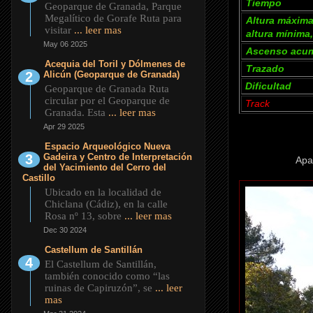
Tiempo
Geoparque de Granada, Parque
Megalítico de Gorafe Ruta para
Altura máxima
visitar
... leer mas
altura mínima,
May 06 2025
Ascenso acu
Acequia del Toril y Dólmenes de
Trazado
Alicún (Geoparque de Granada)
Dificultad
Geoparque de Granada Ruta
circular por el Geoparque de
Track
Granada. Esta
... leer mas
Apr 29 2025
Espacio Arqueológico Nueva
Gadeira y Centro de Interpretación
Apa
del Yacimiento del Cerro del
Castillo
Ubicado en la localidad de
Chiclana (Cádiz), en la calle
Rosa nº 13, sobre
... leer mas
Dec 30 2024
Castellum de Santillán
El Castellum de Santillán,
también conocido como “las
ruinas de Capiruzón”, se
... leer
mas