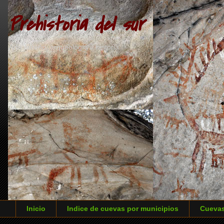
Prehistoria del sur
Arte sureño, arqueología e historia
Inicio
Indice de cuevas por municipios
Cuevas