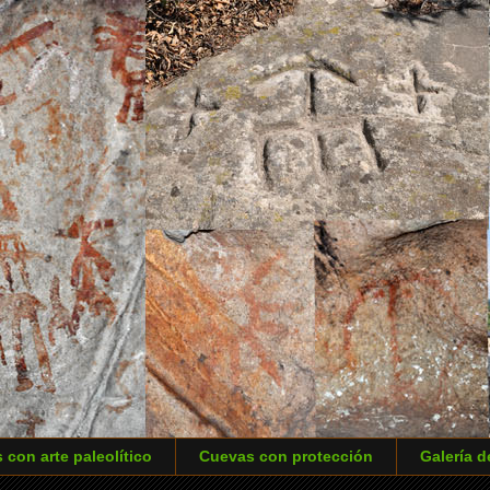
 con arte paleolítico
Cuevas con protección
Galería d